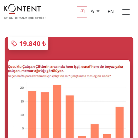
₺
EN
KONTENT bir KONDA içerik portalıdır.
19.840 ₺