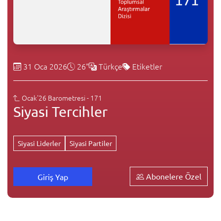
31 Oca 2026
26"
Türkçe
Etiketler
Ocak'26 Barometresi - 171
Siyasi Tercihler
Siyasi Liderler
Siyasi Partiler
Abonelere Özel
Giriş Yap