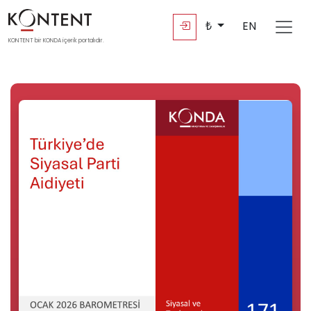
₺
EN
KONTENT bir KONDA içerik portalıdır.