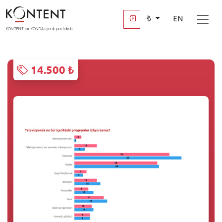
₺
EN
KONTENT bir KONDA içerik portalıdır.
14.500 ₺