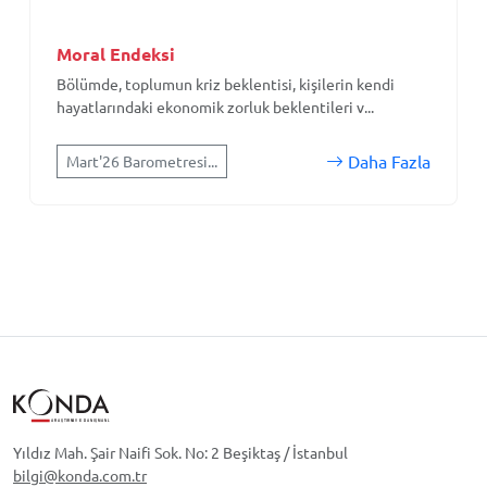
Moral Endeksi
Bölümde, toplumun kriz beklentisi, kişilerin kendi
hayatlarındaki ekonomik zorluk beklentileri v...
Daha Fazla
Mart'26 Barometresi...
Yıldız Mah. Şair Naifi Sok. No: 2 Beşiktaş / İstanbul
bilgi@konda.com.tr