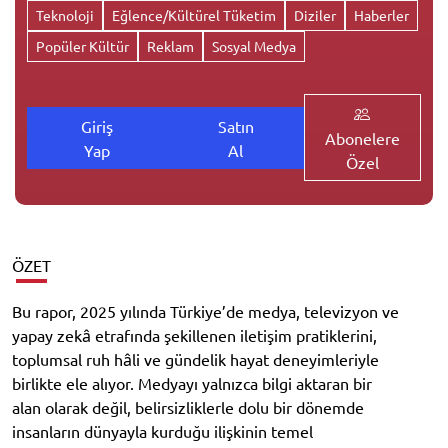
Teknoloji
Eğlence/Kültürel Tüketim
Diziler
Haberler
Popüler Kültür
Reklam
Sosyal Medya
Giriş
Satın
Abonelere
Yap
Al
Özel
ÖZET
Bu rapor, 2025 yılında Türkiye’de medya, televizyon ve
yapay zekâ etrafında şekillenen iletişim pratiklerini,
toplumsal ruh hâli ve gündelik hayat deneyimleriyle
birlikte ele alıyor. Medyayı yalnızca bilgi aktaran bir
alan olarak değil, belirsizliklerle dolu bir dönemde
insanların dünyayla kurduğu ilişkinin temel