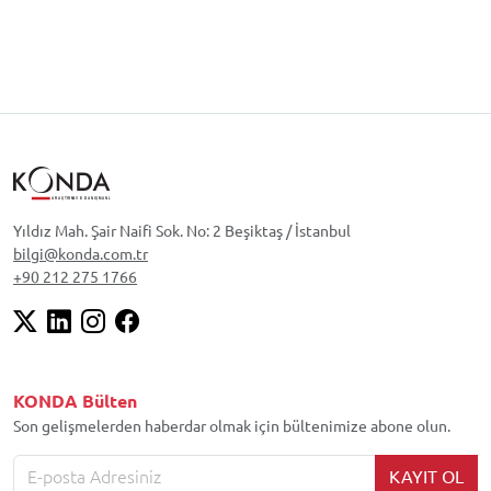
Yıldız Mah. Şair Naifi Sok. No: 2 Beşiktaş / İstanbul
bilgi@konda.com.tr
+90 212 275 1766
KONDA Bülten
Son gelişmelerden haberdar olmak için bültenimize abone olun.
KAYIT OL