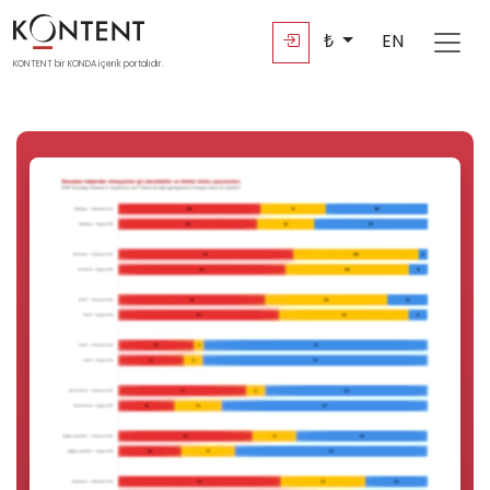
₺
EN
KONTENT bir KONDA içerik portalıdır.