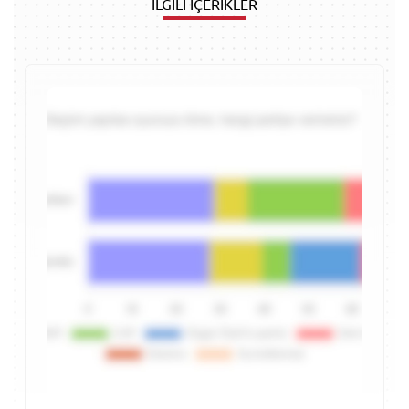
İLGİLİ İÇERİKLER