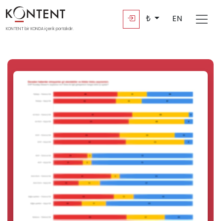
₺
EN
KONTENT bir KONDA içerik portalıdır.