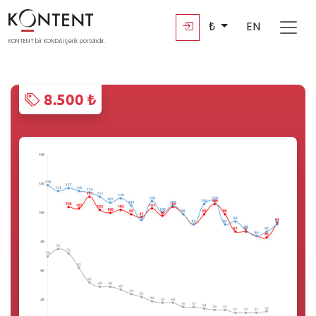
₺
EN
KONTENT bir KONDA içerik portalıdır.
8.500 ₺