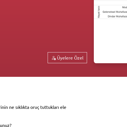
Üyelere Özel
n ne sıklıkta oruç tuttukları ele
sunuz?