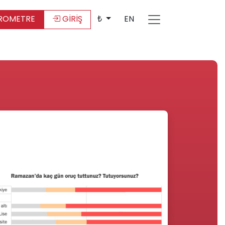
ROMETRE
GİRİŞ
₺
EN