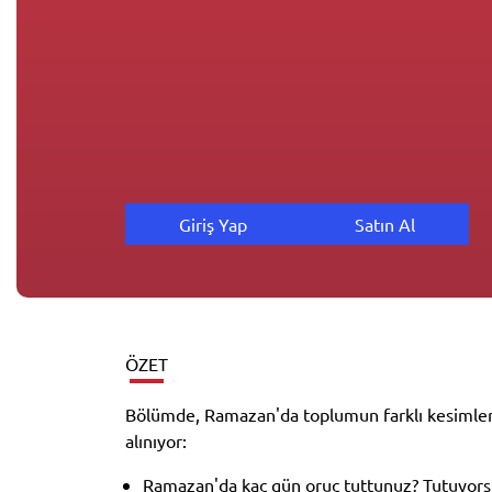
Giriş Yap
Satın Al
ÖZET
Bölümde, Ramazan'da toplumun farklı kesimlerini
alınıyor:
Ramazan'da kaç gün oruç tuttunuz? Tutuyor