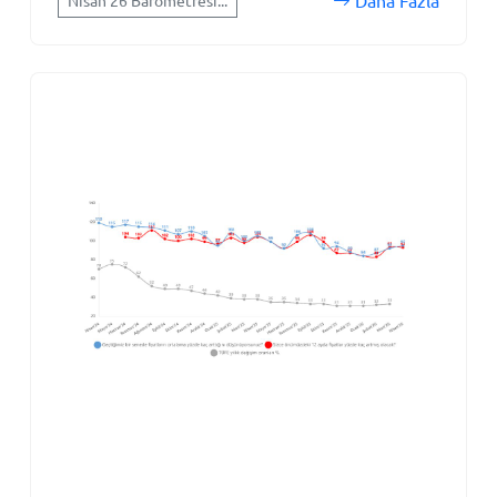
Daha Fazla
Nisan'26 Barometresi...