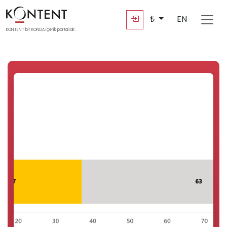
₺
EN
KONTENT bir KONDA içerik portalıdır.