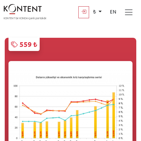
₺
EN
KONTENT bir KONDA içerik portalıdır.
559 ₺