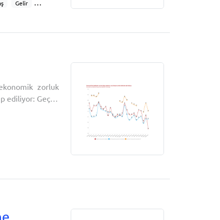
aş
Gelir
gusal harcama
 ekonomik zorluk
ip ediliyor: Geçen
ekliyor musunuz?
musunuz?Sizce şu
ekonomik algı
ne