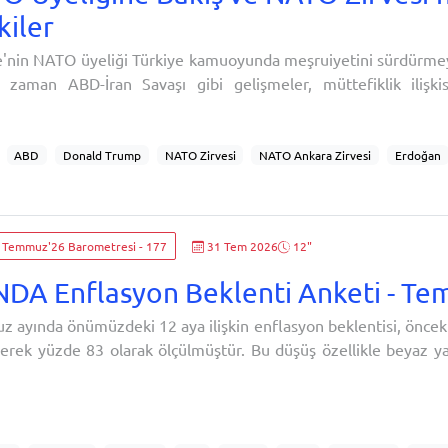
kiler
e'nin NATO üyeliği Türkiye kamuoyunda meşruiyetini sürdürme
zaman ABD-İran Savaşı gibi gelişmeler, müttefiklik ilişki
se de hükümetin yürüttüğü pro-NATO ve ittifak içi diplomasi 
seçmeninde NATO üyeliğine desteği yükseltiyor. Toplumun 
ik önlemleri ve harcanan bütçenin NATO Zirvesi'ni gölgede bıra
ABD
Donald Trump
NATO Zirvesi
NATO Ankara Zirvesi
Erdoğan
Tayyip Erdoğan
CAATSA
F-35
Savunma
Savunma Sanayi
Uçak
m
Temmuz'26 Barometresi - 177
31 Tem 2026
12"
DA Enflasyon Beklenti Anketi - T
 ayında önümüzdeki 12 aya ilişkin enflasyon beklentisi, öncek
yerek yüzde 83 olarak ölçülmüştür. Bu düşüş özellikle beyaz yak
k haneler, hayat tarzı bakımından kendini Geleneksel Muh
ayanlar ve üniver