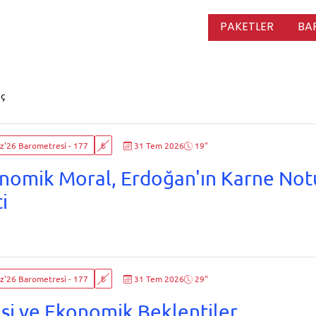
PAKETLER
BA
uç
'26 Barometresi - 177
₺
31 Tem 2026
19"
nomik Moral, Erdoğan'ın Karne Not
i
'26 Barometresi - 177
₺
31 Tem 2026
29"
asi ve Ekonomik Beklentiler