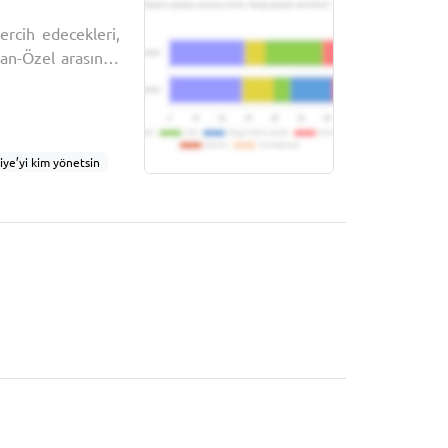
ercih edecekleri,
ğan-Özel arasında
hurbaşkanı Recep
ıyor:Bugün seçim
iye’yi kim yönetsin
 seçimi
al kimlik
an karne notu