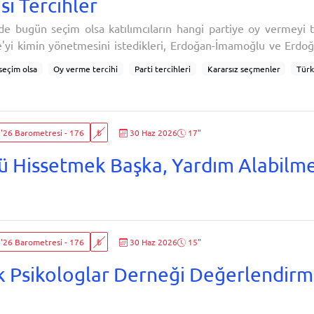
si Tercihler
e bugün seçim olsa katılımcıların hangi partiye oy vermeyi t
e'yi kimin yönetmesini istedikleri, Erdoğan-İmamoğlu ve Erdo
leşecek olası Cumhurbaşkanlığı seçimi senaryoları ve Cum
eçim olsa
Oy verme tercihi
Parti tercihleri
Kararsız seçmenler
Türk
 Erdoğan'ın karne notunun analiz ve değerlendirmeleri yer al
aşkanlığı tercihleri
Erdoğan – İmamoğlu senaryosu
Olası Cumhurbaşkanlığı
yunuzu hangi partiye verirsiniz? (doğrudan tercih
rşılaştırması
Seçim senaryoları
Seçmen profilleri
Parti sadakati
Siyas
ik yönelim
Cumhurbaşkanı performans değerlendirmesi
Recep Tayyip Erdoğ
'26 Barometresi - 176
₺
30 Haz 2026
17"
 algısı
ü Hissetmek Başka, Yardım Alabilm
'26 Barometresi - 176
₺
30 Haz 2026
15"
k Psikologlar Derneği Değerlendirm