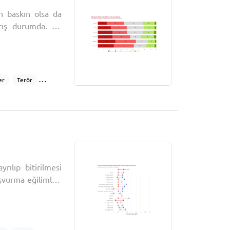
n baskın olsa da
rtış durumda. Bu
Kürt meselesinde
i geçen yıla göre
er
Terör
rılıp bitirilmesi
aşvurma eğilimleri
 kesimlerini de
rkiye toplumunda