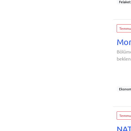
Felaket
Gider
Para
Temmuz
Mor
Bölümd
beklent
ay geç
Önümüz
anda ü
Ekonomi
Aylık e
Bireyse
Temmuz
NAT