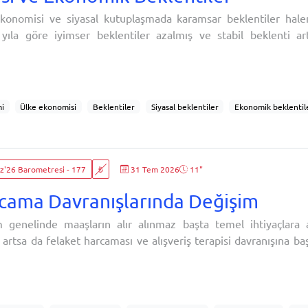
konomisi ve siyasal kutuplaşmada karamsar beklentiler hale
yıla göre iyimser beklentiler azalmış ve stabil beklenti a
tliliği yaratansa büyük oranda iktidar bloku seçmeni olmuş. 
tiler de dikkat çekici. Özellikle Kürtlerin iyimser beklentis
amış.Önümüzdeki yıl hükümetin politikaları
i
Ülke ekonomisi
Beklentiler
Siyasal beklentiler
Ekonomik beklentil
e mücadele
Kürt
Kürt meselesi
Kürt sorunu
Siyasal kutuplaşma
sal kutuplaşma
Kutuplaşma
Yargı
Yargı sistemi
Yargıya güven
'26 Barometresi - 177
₺
31 Tem 2026
11"
cama Davranışlarında Değişim
 genelinde maaşların alır alınmaz başta temel ihtiyaçlara ay
i artsa da felaket harcaması ve alışveriş terapisi davranışına b
ıyor. Bu eğilimdeki artış, toplumun yaşlı ve muhafazakar
aya başlayıp, tabana yayılmaya işaret ediyor.Bu bölüm, Tü
 davranışlarının değişim eğilimlerini analiz ediyor: