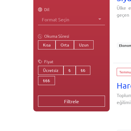
Ülke e
Dil
geçen 
Format Seçin
hareke
beklen
zayıfl
Okuma Süresi
Kısa
Orta
Uzun
Ekonom
Terörl
Toplum
Fiyat
Ücretsiz
₺
₺₺
Temmuz
₺₺₺
Har
Toplum
Filtrele
eğilim
de art
kapsam
harcama