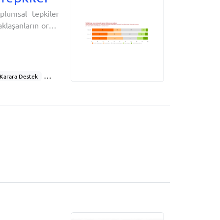
plumsal tepkiler
laşanların oranı
lamaya başlıyor.
a güçlü. İktidar
u
Karara Destek
Siyasi Kutuplaşma
ğlu
Parti Liderliği
Siyaset