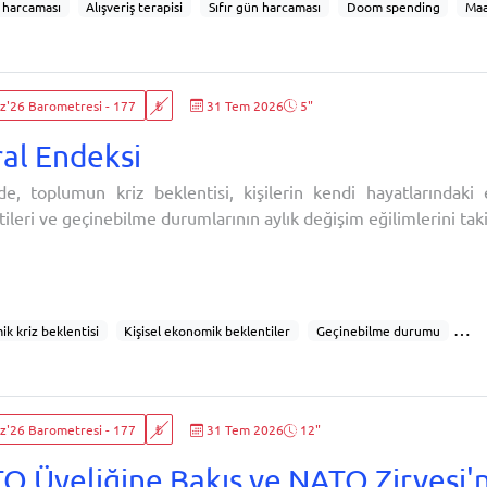
 harcaması
Alışveriş terapisi
Sıfır gün harcaması
Doom spending
Ma
Harcama
Alışveriş
Harcama davranışları
Harcama alışkanlıkları
Duy
'26 Barometresi - 177
₺
31 Tem 2026
5"
al Endeksi
e, toplumun kriz beklentisi, kişilerin kendi hayatlarındaki
ileri ve geçinebilme durumlarının aylık değişim eğilimlerini tak
inebildiniz mi? Önümüzdeki 3 ayda Türkiye’de ekonomik kriz b
deki 3 ayda kendi hayatınızda bir ekonomik zorluk bekliyor 
lke bir ekon
k kriz beklentisi
Kişisel ekonomik beklentiler
Geçinebilme durumu
konomik durum değişimi
Hanehalkı ekonomisi
Geçim sıkıntısı
Toplumsal 
l mali kaygılar
Türkiye ekonomisine güven
Kriz öngörüleri
'26 Barometresi - 177
₺
31 Tem 2026
12"
O Üyeliğine Bakış ve NATO Zirvesi'