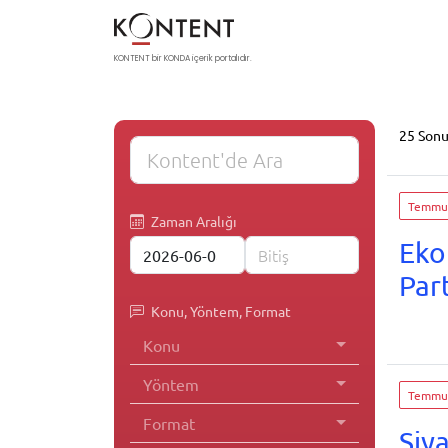
KONTENT bir KONDA içerik portalıdır.
25 Son
Temmuz
Zaman Aralığı
Eko
Part
Konu, Yöntem, Format
Konu
Yöntem
Temmuz
Format
Siy