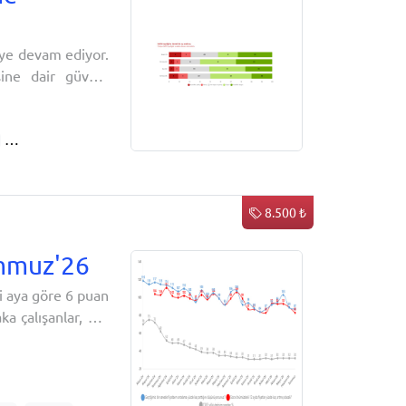
ye devam ediyor.
sine dair güveni
adımları iktidar
önemli bir kısmı
ktığı
Savaş uçağı
8.500 ₺
emmuz'26
i aya göre 6 puan
a çalışanlar, 1-2
afazakâr olarak