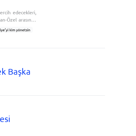
ercih edecekleri,
ğan-Özel arasında
hurbaşkanı Recep
iye’yi kim yönetsin
ıyor:Bugün seçim
 seçimi
al kimlik
an karne notu
ek Başka
esi