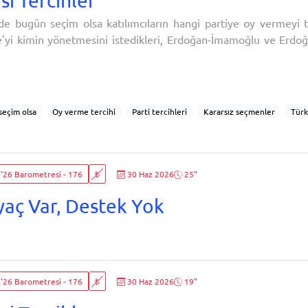
si Tercihler
e bugün seçim olsa katılımcıların hangi partiye oy vermeyi t
e'yi kimin yönetmesini istedikleri, Erdoğan-İmamoğlu ve Erdo
leşecek olası Cumhurbaşkanlığı seçimi senaryoları ve Cum
 Erdoğan'ın karne notunun analiz ve değerlendirmeleri yer al
yunuzu hangi partiye verirsiniz? (doğrudan tercih
eçim olsa
Oy verme tercihi
Parti tercihleri
Kararsız seçmenler
Türk
aşkanlığı tercihleri
Erdoğan – İmamoğlu senaryosu
Olası Cumhurbaşkanlığı
rşılaştırması
Seçim senaryoları
Seçmen profilleri
Parti sadakati
Siyas
ik yönelim
Cumhurbaşkanı performans değerlendirmesi
Recep Tayyip Erdoğ
'26 Barometresi - 176
₺
30 Haz 2026
25"
 algısı
iyaç Var, Destek Yok
'26 Barometresi - 176
₺
30 Haz 2026
19"