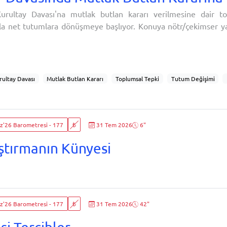
rultay Davası'na mutlak butlan kararı verilmesine dair to
a net tutumlara dönüşmeye başlıyor. Konuya nötr/çekimser yak
ken, iktidar bloku seçmeni zaman içinde kararı daha çok onay
fetin zayıflaması isteği iktidar bloku seçmeninde oldukç
nda muhalefeti pasifleştireceği düşüncesiyle Özel'in Kılıçdaroğl
ultay Davası
Mutlak Butlan Kararı
Toplumsal Tepki
Tutum Değişimi
k
Nötr Tutumun Azalması
İktidar Bloku Seçmeni
Muhalefet Seçmeni
etin Zayıflaması
Muhalefetin Pasifleşmesi
Özgür Özel
Kemal Kılıçdaro
netimi
Parti İçi Kriz
Siyasi Meşruiyet
Mahkeme Kararına Yaklaşım
'26 Barometresi - 177
₺
31 Tem 2026
6"
zel'in Yol Haritası
Parti Yönetiminin Geleceği
Kurultayın İptali
Yargı ve 
u Algısı
Seçmen Tutumları
ştırmanın Künyesi
'26 Barometresi - 177
₺
31 Tem 2026
42"